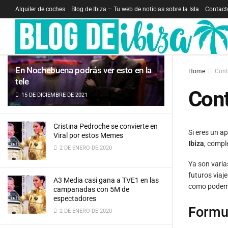
Alquiler de coches
Blog de Ibiza – Tu web de noticias sobre la Isla
Contact
LATEST
TRENDING
Filter
En Nochebuena podrás ver esto en la
Home
Cont
tele
Con
15 DE DICIEMBRE DE 2021
Cristina Pedroche se convierte en
Si eres un 
Viral por estos Memes
Ibiza
, compl
2 DE ENERO DE 2020
Ya son varia
futuros viaj
A3 Media casi gana a TVE1 en las
como podemo
campanadas con 5M de
espectadores
Formul
2 DE ENERO DE 2020