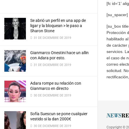
[fc id=’1′ ali
[su_spacer]
Se abrió un perfil en una app de
ligar y la bloquean > le paso a
[su_box tit
Sharon Stone
Protección 
31 DE DICIEMBRE DE 2019
habilitado a
de carácter 
servicios. L
Gianmarco Onestini hace un allin
el caso de n
con Adara por esto.
correo elect
31 DE DICIEMBRE DE 2019
solicitud. N
rectificació
Adara rompe su relación con
Gianmarco en directo
30 DE DICIEMBRE DE 2019
Sofía Suescun se pone cualquier
vestido si la dan 2000€
30 DE DICIEMBRE DE 2019
Copyright © 2