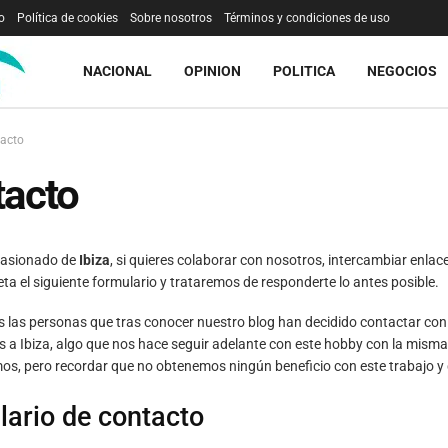
o
Política de cookies
Sobre nosotros
Términos y condiciones de uso
NACIONAL
OPINION
POLITICA
NEGOCIOS
acto
tacto
apasionado de
Ibiza
, si quieres colaborar con nosotros, intercambiar enl
eta el siguiente formulario y trataremos de responderte lo antes posible.
s las personas que tras conocer nuestro blog han decidido contactar con
es a Ibiza, algo que nos hace seguir adelante con este hobby con la misma
s, pero recordar que no obtenemos ningún beneficio con este trabajo y
ario de contacto