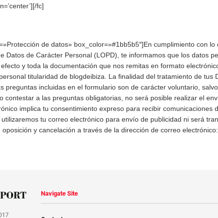
gn=’center’][/fc]
le=»Protección de datos» box_color=»#1bb5b5″]En cumplimiento con lo 
de Datos de Carácter Personal (LOPD), te informamos que los datos per
l efecto y toda la documentación que nos remitas en formato electrónic
personal titularidad de blogdeibiza. La finalidad del tratamiento de tus 
as preguntas incluidas en el formulario son de carácter voluntario, sal
o contestar a las preguntas obligatorias, no será posible realizar el en
rónico implica tu consentimiento expreso para recibir comunicaciones d
o utilizaremos tu correo electrónico para envío de publicidad ni será tr
n, oposición y cancelación a través de la dirección de correo electróni
Navigate Site
017