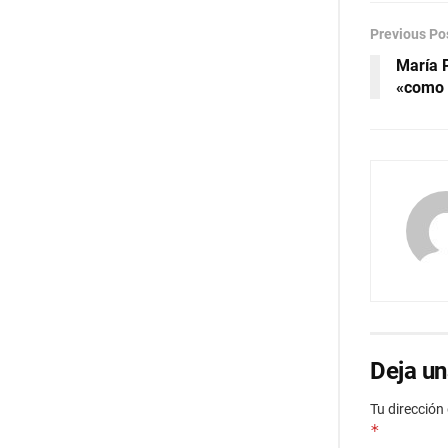
Previous Po
María 
«como 
Deja un
Tu dirección
*