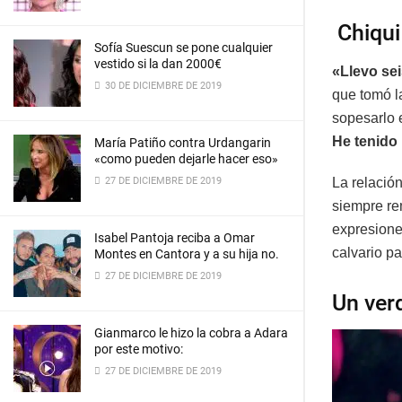
Chiqui
Sofía Suescun se pone cualquier
vestido si la dan 2000€
«Llevo se
30 DE DICIEMBRE DE 2019
que tomó l
sopesarlo 
He tenido
María Patiño contra Urdangarin
«como pueden dejarle hacer eso»
La relació
27 DE DICIEMBRE DE 2019
siempre re
expresiones
Isabel Pantoja reciba a Omar
calvario pa
Montes en Cantora y a su hija no.
27 DE DICIEMBRE DE 2019
Un ver
Gianmarco le hizo la cobra a Adara
por este motivo:
27 DE DICIEMBRE DE 2019