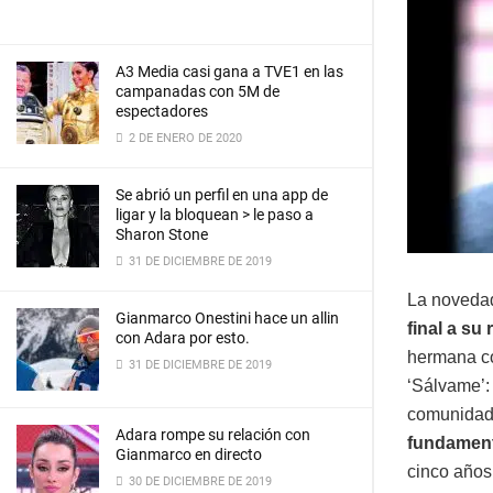
A3 Media casi gana a TVE1 en las
campanadas con 5M de
espectadores
2 DE ENERO DE 2020
Se abrió un perfil en una app de
ligar y la bloquean > le paso a
Sharon Stone
31 DE DICIEMBRE DE 2019
La novedad
Gianmarco Onestini hace un allin
final a su
con Adara por esto.
hermana co
31 DE DICIEMBRE DE 2019
‘Sálvame’: 
comunidad.
Adara rompe su relación con
fundament
Gianmarco en directo
cinco años
30 DE DICIEMBRE DE 2019