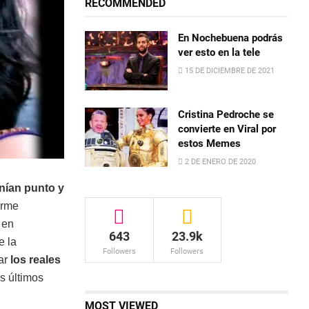
RECOMMENDED
En Nochebuena podrás
ver esto en la tele
15 DE DICIEMBRE DE 2021
Cristina Pedroche se
convierte en Viral por
estos Memes
2 DE ENERO DE 2020
nían punto y
orme
 en
643
23.9k
e la
Followers
Followers
ar
los reales
s últimos
MOST VIEWED