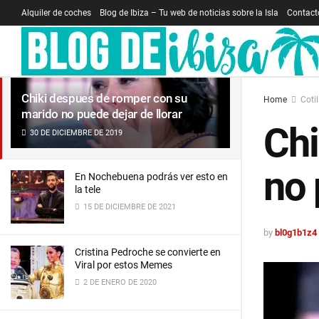
Alquiler de coches
Blog de Ibiza – Tu web de noticias sobre la Isla
Contact
LATEST
TRENDING
Filter
Chiki despues de romper con su
Home
Coti
marido no puede dejar de llorar
Chi
30 DE DICIEMBRE DE 2019
no 
En Nochebuena podrás ver esto en
la tele
15 DE DICIEMBRE DE 2021
by
bl0g1b1z4
Cristina Pedroche se convierte en
Viral por estos Memes
2 DE ENERO DE 2020