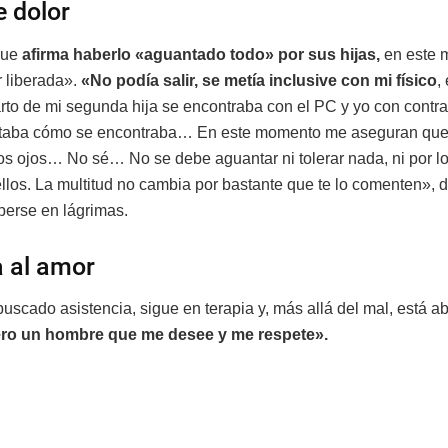
e dolor
que
afirma haberlo «aguantado todo» por sus hijas,
en este 
 liberada».
«No podía salir, se metía inclusive con mi físico
,
rto de mi segunda hija se encontraba con el PC y yo con contra
taba cómo se encontraba… En este momento me aseguran que
os ojos… No sé… No se debe aguantar ni tolerar nada, ni por lo
llos. La multitud no cambia por bastante que te lo comenten», d
perse en lágrimas.
a al amor
uscado asistencia, sigue en terapia y, más allá del mal, está ab
ero un hombre que me desee y me respete».