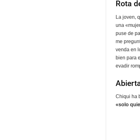
Rota d
La joven, 
una «mujer
puse de pa
me pregun
venda en l
bien para e
evadir rom
Abiert
Chiqui ha b
«solo qui