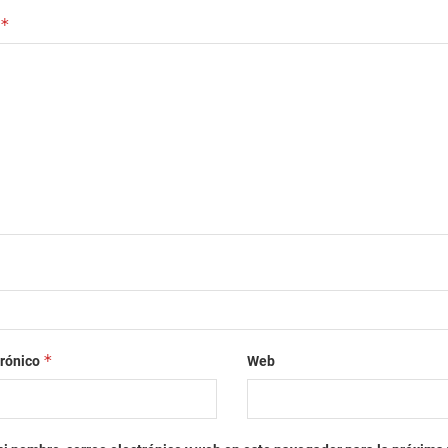
*
*
trónico
Web