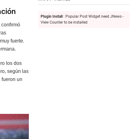
ación
Plugin Install
: Popular Post Widget need JNews -
View Counter to be installed
 confirmó
ras
muy fuerte.
hermana.
ero los dos
ro, según las
s fueron un