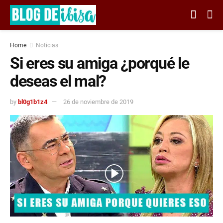
Home
Noticias
Si eres su amiga ¿porqué le
deseas el mal?
by
bl0g1b1z4
26 de noviembre de 2019