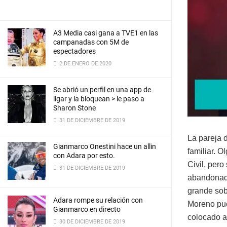
A3 Media casi gana a TVE1 en las
campanadas con 5M de
espectadores
2 DE ENERO DE 2020
Se abrió un perfil en una app de
ligar y la bloquean > le paso a
Sharon Stone
31 DE DICIEMBRE DE 2019
La pareja 
Gianmarco Onestini hace un allin
familiar. O
con Adara por esto.
Civil, per
31 DE DICIEMBRE DE 2019
abandonada
grande sobr
Adara rompe su relación con
Moreno pue
Gianmarco en directo
colocado a
30 DE DICIEMBRE DE 2019