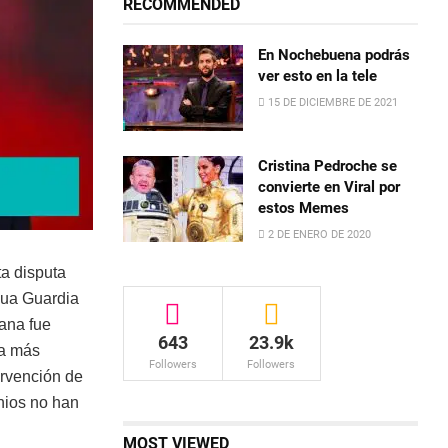
RECOMMENDED
En Nochebuena podrás
ver esto en la tele
15 DE DICIEMBRE DE 2021
Cristina Pedroche se
convierte en Viral por
estos Memes
2 DE ENERO DE 2020
ta disputa
igua Guardia
lana fue
643
23.9k
la más
Followers
Followers
ervención de
nios no han
MOST VIEWED