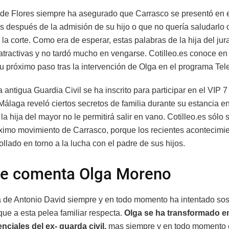
de Flores siempre ha asegurado que Carrasco se presentó en e
as después de la admisión de su hijo o que no quería saludarlo
la corte. Como era de esperar, estas palabras de la hija del ju
atractivas y no tardó mucho en vengarse. Cotilleo.es conoce en
su próximo paso tras la intervención de Olga en el programa Tel
a antigua Guardia Civil se ha inscrito para participar en el VIP 
álaga reveló ciertos secretos de familia durante su estancia e
y la hija del mayor no le permitirá salir en vano. Cotilleo.es sólo
óximo movimiento de Carrasco, porque los recientes acontecimi
llado en torno a la lucha con el padre de sus hijos.
ue comenta Olga Moreno
a de Antonio David siempre y en todo momento ha intentado sos
que a esta pelea familiar respecta.
Olga se ha transformado e
enciales del ex- guarda civil,
mas siempre y en todo momento 