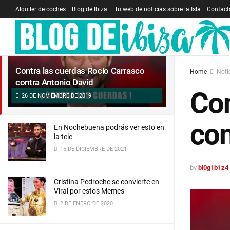
Alquiler de coches
Blog de Ibiza – Tu web de noticias sobre la Isla
Contact
LATEST
TRENDING
Filter
Contra las cuerdas Rocio Carrasco
Home
Noti
contra Antonio David
Con
26 DE NOVIEMBRE DE 2019
con
En Nochebuena podrás ver esto en
la tele
15 DE DICIEMBRE DE 2021
by
bl0g1b1z4
Cristina Pedroche se convierte en
Viral por estos Memes
2 DE ENERO DE 2020