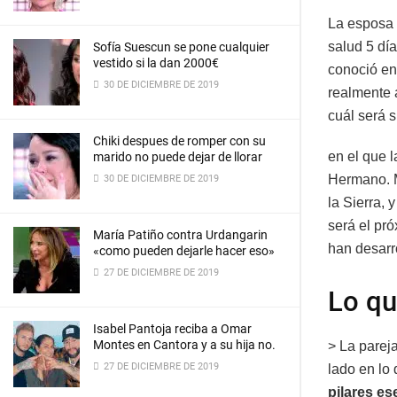
La esposa 
salud 5 dí
Sofía Suescun se pone cualquier
vestido si la dan 2000€
conoció en 
30 DE DICIEMBRE DE 2019
realmente 
cuál será 
Chiki despues de romper con su
en el que l
marido no puede dejar de llorar
Hermano. M
30 DE DICIEMBRE DE 2019
la Sierra, 
será el pr
María Patiño contra Urdangarin
han desarro
«como pueden dejarle hacer eso»
27 DE DICIEMBRE DE 2019
Lo q
Isabel Pantoja reciba a Omar
Montes en Cantora y a su hija no.
> La parej
27 DE DICIEMBRE DE 2019
lado en lo 
pilares es