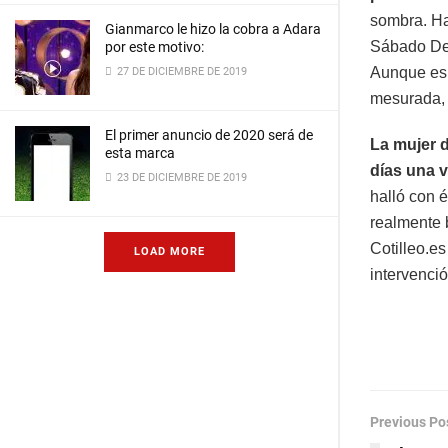
sombra. Ha
Gianmarco le hizo la cobra a Adara
Sábado Del
por este motivo:
Aunque es 
27 DE DICIEMBRE DE 2019
mesurada, 
El primer anuncio de 2020 será de
La mujer 
esta marca
días una v
23 DE DICIEMBRE DE 2019
halló con 
realmente b
Cotilleo.e
LOAD MORE
intervenci
Previous Po