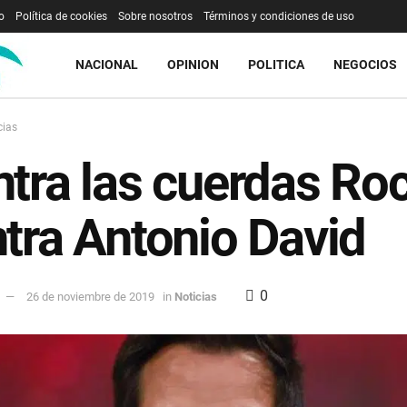
o
Política de cookies
Sobre nosotros
Términos y condiciones de uso
NACIONAL
OPINION
POLITICA
NEGOCIOS
cias
tra las cuerdas Ro
tra Antonio David
0
26 de noviembre de 2019
in
Noticias