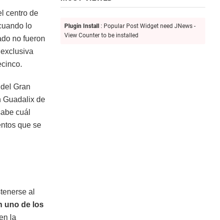
l centro de
 cuando lo
Plugin Install
: Popular Post Widget need JNews -
View Counter to be installed
rado no fueron
 exclusiva
ecinco.
7 del Gran
n Guadalix de
 sabe cuál
entos que se
tenerse al
n uno de los
en la