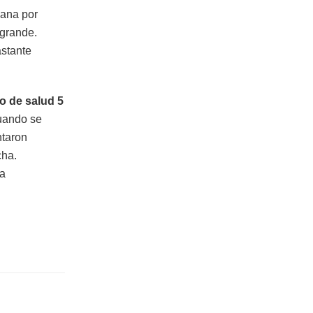
mana por
 grande.
stante
o de salud 5
uando se
ntaron
cha.
la