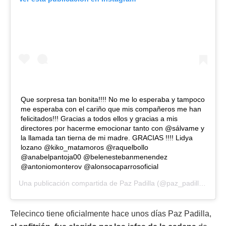
Que sorpresa tan bonita!!!! No me lo esperaba y tampoco
me esperaba con el cariño que mis compañeros me han
felicitados!!! Gracias a todos ellos y gracias a mis
directores por hacerme emocionar tanto con @sálvame y
la llamada tan tierna de mi madre. GRACIAS !!!! Lidya
lozano @kiko_matamoros @raquelbollo
@anabelpantoja00 @belenestebanmenendez
@antoniomonterov @alonsocaparrosoficial
Una publicación compartida de
Paz Padilla
(@paz_padilla) el
3 D
Telecinco tiene oficialmente hace unos días Paz Padilla,