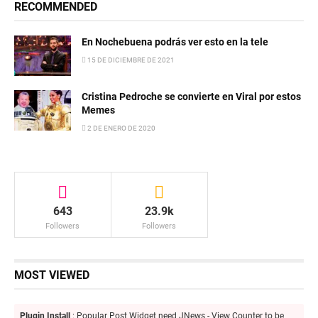
RECOMMENDED
En Nochebuena podrás ver esto en la tele
15 DE DICIEMBRE DE 2021
Cristina Pedroche se convierte en Viral por estos
Memes
2 DE ENERO DE 2020
643
23.9k
Followers
Followers
MOST VIEWED
Plugin Install
: Popular Post Widget need JNews - View Counter to be